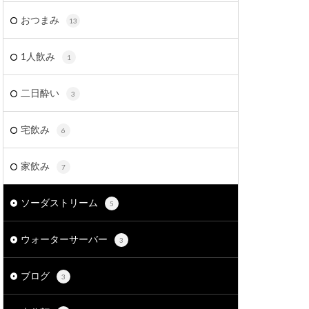
おつまみ
13
1人飲み
1
二日酔い
3
宅飲み
6
家飲み
7
ソーダストリーム
5
ウォーターサーバー
3
ブログ
3