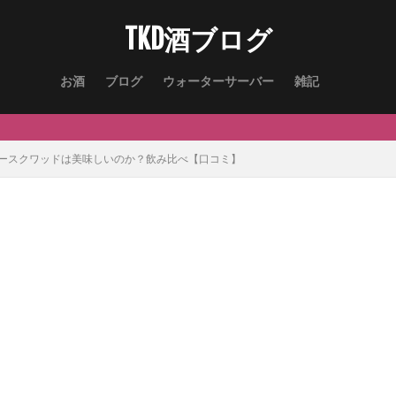
TKD酒ブログ
お酒
ブログ
ウォーターサーバー
雑記
サワースクワッドは美味しいのか？飲み比べ【口コミ】