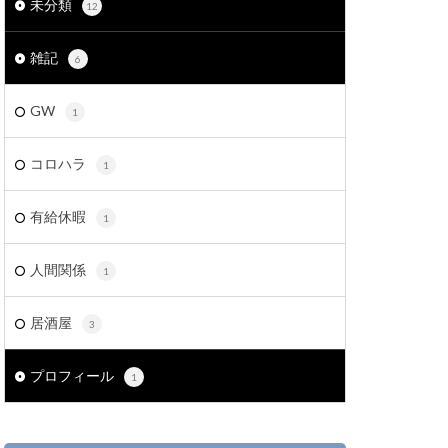
未分類
12
雑記
6
GW
1
コロハラ
1
有給休暇
1
人間関係
1
居酒屋
3
プロフィール
1