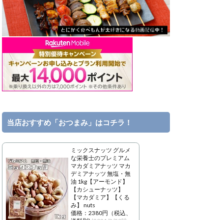
当店おすすめ「おつまみ」はコチラ！
ミックスナッツ グルメ
な栄養士のプレミアム
マカダミアナッツ マカ
デミアナッツ 無塩・無
油 1kg【アーモンド】
【カシューナッツ】
【マカダミア】【くる
み】 nuts
価格：2380円（税込、