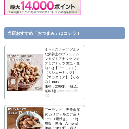
当店おすすめ「おつまみ」はコチラ！
ミックスナッツ グルメ
な栄養士のプレミアム
マカダミアナッツ マカ
デミアナッツ 無塩・無
油 1kg【アーモンド】
【カシューナッツ】
【マカダミア】【くる
み】 nuts
価格：2380円（税込、
送料別)
(2021/2/20時
点)
アーモンド 世界美食探
究 カリフォルニア産 ナ
ッツ （素焼き） 1kg
無塩、無油 Almond
価格：1817円（税込、