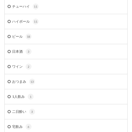
チューハイ
11
ハイボール
11
ビール
18
日本酒
3
ワイン
2
おつまみ
13
1人飲み
1
二日酔い
3
宅飲み
6