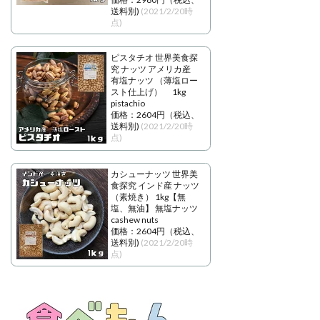
送料別)
(2021/2/20時
点)
ピスタチオ 世界美食探
究 ナッツ アメリカ産
有塩ナッツ （薄塩ロー
スト仕上げ） 1kg
pistachio
価格：2604円（税込、
送料別)
(2021/2/20時
点)
カシューナッツ 世界美
食探究 インド産 ナッツ
（素焼き） 1kg【無
塩、無油】 無塩ナッツ
cashew nuts
価格：2604円（税込、
送料別)
(2021/2/20時
点)