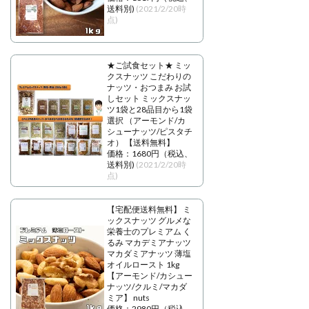
送料別)
(2021/2/20時
点)
★ご試食セット★ ミッ
クスナッツ こだわりの
ナッツ・おつまみ お試
しセット ミックスナッ
ツ1袋と28品目から1袋
選択 （アーモンド/カ
シューナッツ/ピスタチ
オ） 【送料無料】
価格：1680円（税込、
送料別)
(2021/2/20時
点)
【宅配便送料無料】 ミ
ックスナッツ グルメな
栄養士のプレミアム く
るみ マカデミアナッツ
マカダミアナッツ 薄塩
オイルロースト 1kg
【アーモンド/カシュー
ナッツ/クルミ/マカダ
ミア】 nuts
価格：2980円（税込、