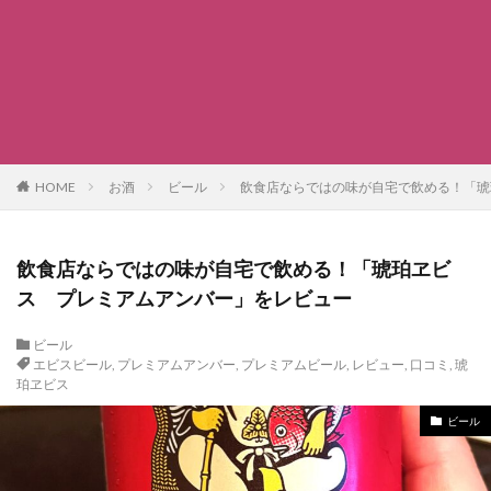
HOME
お酒
ビール
飲食店ならではの味が自宅で飲める！「琥
飲食店ならではの味が自宅で飲める！「琥珀ヱビ
ス プレミアムアンバー」をレビュー
ビール
エビスビール
,
プレミアムアンバー
,
プレミアムビール
,
レビュー
,
口コミ
,
琥
珀ヱビス
ビール